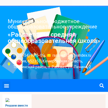
Муниципальное бюджетное
общеобразовательное учреждение
«Рассветская средняя
общеобразовательная школа»
8 (38454) 93-5-09
rassvet734@yandex.ru
Россия, 652353, Кемеровская область,
Топкинский район, п. Рассвет, ул. Ленина, 2
Решаем вместе