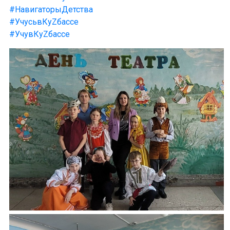
#НавигаторыДетства
#УчусьвКуZбассе
#УчувКуZбассе