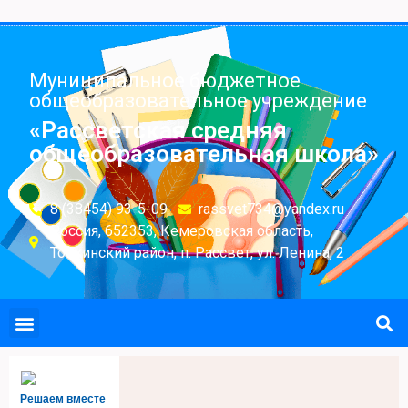
Муниципальное бюджетное
общеобразовательное учреждение
«Рассветская средняя
общеобразовательная школа»
8 (38454) 93-5-09
rassvet734@yandex.ru
Россия, 652353, Кемеровская область,
Топкинский район, п. Рассвет, ул. Ленина, 2
Решаем вместе