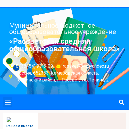
Муниципальное бюджетное
общеобразовательное учреждение
«Рассветская средняя
общеобразовательная школа»
8 (38454) 93-5-09
rassvet734@yandex.ru
Россия, 652353, Кемеровская область,
Топкинский район, п. Рассвет, ул. Ленина, 2
Решаем вместе