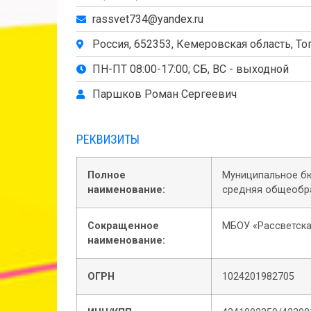
rassvet734@yandex.ru
Россия, 652353, Кемеровская область, Топ
ПН-ПТ 08:00-17:00; СБ, ВС - выходной
Паршков Роман Сергеевич
РЕКВИЗИТЫ
Полное
Муниципальное б
наименование:
средняя общеобр
Сокращенное
МБОУ «Рассветск
наименование:
ОГРН
1024201982705