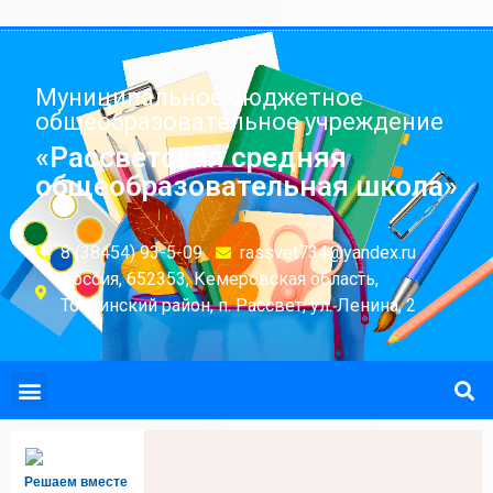
Муниципальное бюджетное
общеобразовательное учреждение
«Рассветская средняя
общеобразовательная школа»
8 (38454) 93-5-09
rassvet734@yandex.ru
Россия, 652353, Кемеровская область,
Топкинский район, п. Рассвет, ул. Ленина, 2
Решаем вместе