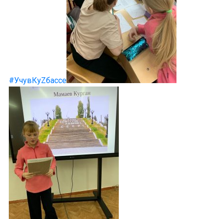
#УчувКуZбассе