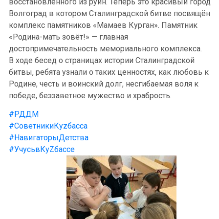
восстановленного из руин. Теперь это красивый город
Волгоград в котором Сталинградской битве посвящён
комплекс памятников «Мамаев Курган». Памятник
«Родина-мать зовёт!» — главная
достопримечательность мемориального комплекса.
В ходе бесед о страницах истории Сталинградской
битвы, ребята узнали о таких ценностях, как любовь к
Родине, честь и воинский долг, несгибаемая воля к
победе, беззаветное мужество и храбрость.
#РДДМ
#СоветникиКуzбасса
#НавигаторыДетства
#УчусьвКуZбассе