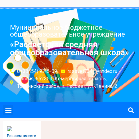
Муниципальное бюджетное
общеобразовательное учреждение
«Рассветская средняя
общеобразовательная школа»
8 (38454) 93-5-09
rassvet734@yandex.ru
Россия, 652353, Кемеровская область,
Топкинский район, п. Рассвет, ул. Ленина, 2
Решаем вместе