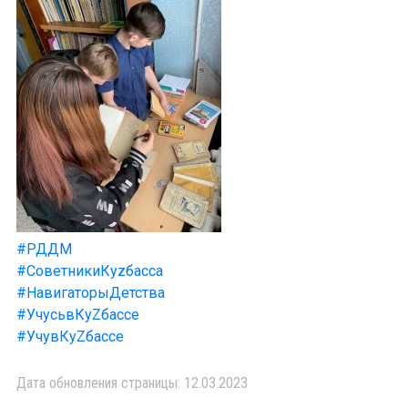
#РДДМ
#СоветникиКуzбасса
#НавигаторыДетства
#УчусьвКуZбассе
#УчувКуZбассе
Дата обновления страницы: 12.03.2023