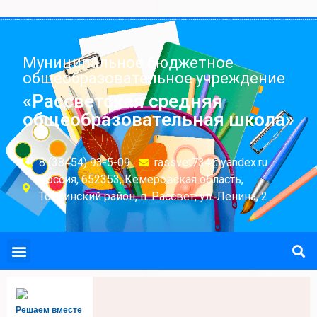
Муниципальное бюджетное
общеобразовательное учреждение
«Рассветская средняя
общеобразовательная школа»
8 (38454) 93-5-09
rassvet734@yandex.ru
Россия, 652353, Кемеровская область,
Топкинский район, п. Рассвет, ул. Ленина, 2
Решаем вместе