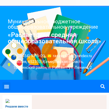
Муниципальное бюджетное
общеобразовательное учреждение
«Рассветская средняя
общеобразовательная школа»
8 (38454) 93-5-09
rassvet734@yandex.ru
Россия, 652353, Кемеровская область,
Топкинский район, п. Рассвет, ул. Ленина, 2
Решаем вместе