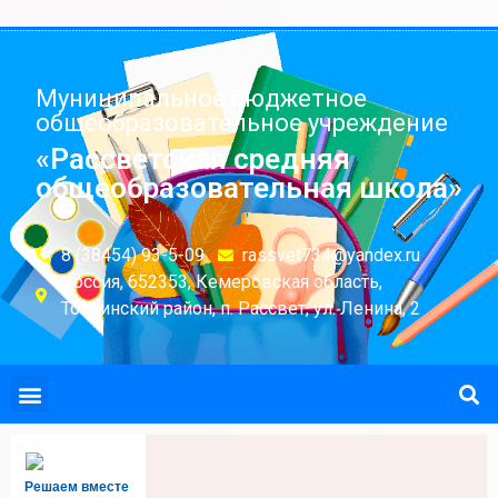
Муниципальное бюджетное
общеобразовательное учреждение
«Рассветская средняя
общеобразовательная школа»
8 (38454) 93-5-09
rassvet734@yandex.ru
Россия, 652353, Кемеровская область,
Топкинский район, п. Рассвет, ул. Ленина, 2
Решаем вместе