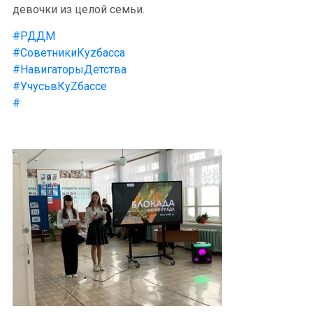
девочки из целой семьи.
#РДДМ
#СоветникиКуzбасса
#НавигаторыДетства
#УчусьвКуZбассе
#