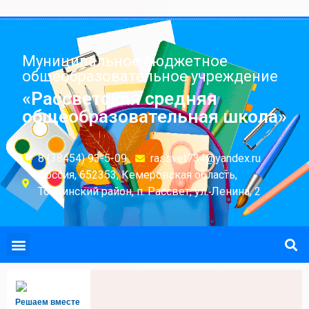
Муниципальное бюджетное
общеобразовательное учреждение
«Рассветская средняя
общеобразовательная школа»
8 (38454) 93-5-09
rassvet734@yandex.ru
Россия, 652353, Кемеровская область,
Топкинский район, п. Рассвет, ул. Ленина, 2
Решаем вместе