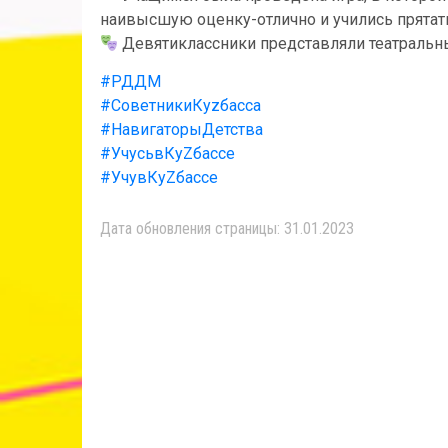
наивысшую оценку-отлично и учились прятат
Девятиклассники представляли театральны
#РДДМ
#СоветникиКуzбасса
#НавигаторыДетства
#УчусьвКуZбассе
#УчувКуZбассе
Дата обновления страницы: 31.01.2023