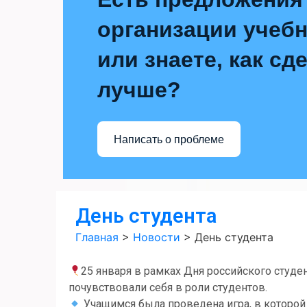
организации учебн
или знаете, как сд
лучше?
Написать о проблеме
День студента
Главная
>
Новости
>
День студента
25 января в рамках Дня российского студе
почувствовали себя в роли студентов.
Учащимся была проведена игра, в которой 