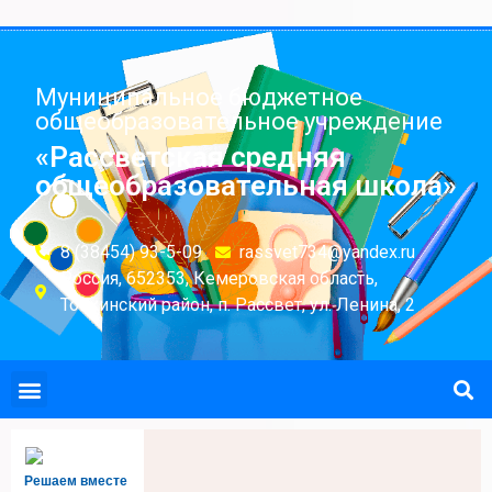
Муниципальное бюджетное
общеобразовательное учреждение
«Рассветская средняя
общеобразовательная школа»
8 (38454) 93-5-09
rassvet734@yandex.ru
Россия, 652353, Кемеровская область,
Топкинский район, п. Рассвет, ул. Ленина, 2
Решаем вместе