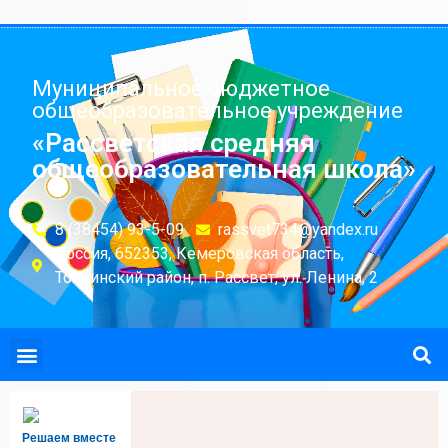
Муниципальное бюджетное
общеобразовательное учреждение
«Рассветская средняя
общеобразовательная школа»
8 (38454) 93-5-09
rassvet734@yandex.ru
Россия, 652353, Кемеровская область,
Топкинский район, п. Рассвет, ул. Ленина, 2
Решаем вместе