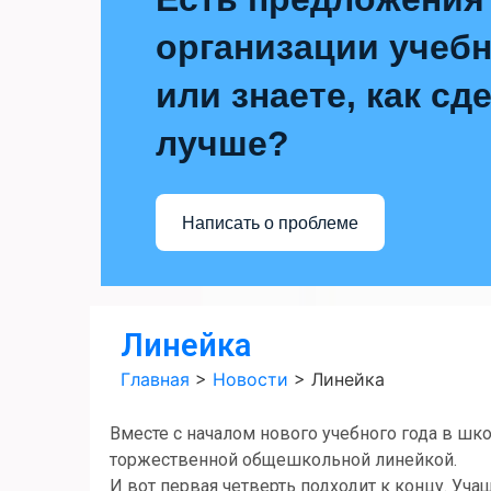
организации учебн
или знаете, как сд
лучше?
Написать о проблеме
Линейка
Главная
>
Новости
>
Линейка
Вместе с началом нового учебного года в шк
торжественной общешкольной линейкой.
И вот первая четверть подходит к концу. Уча