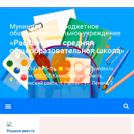
Муниципальное бюджетное
общеобразовательное учреждение
«Рассветская средняя
общеобразовательная школа»
8 (38454) 93-5-09
rassvet734@yandex.ru
Россия, 652353, Кемеровская область,
Топкинский район, п. Рассвет, ул. Ленина, 2
Решаем вместе