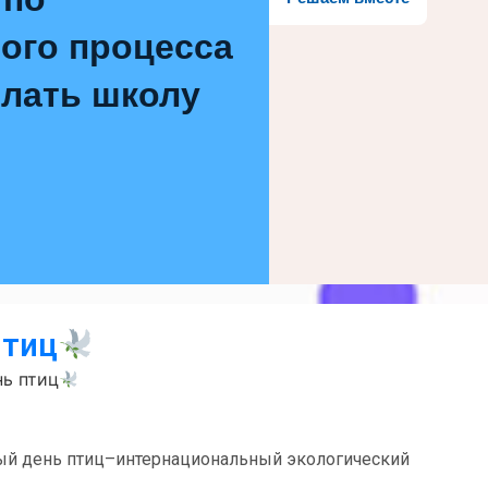
ого процесса
елать школу
птиц
ь птиц
ый день птиц–интернациональный экологический