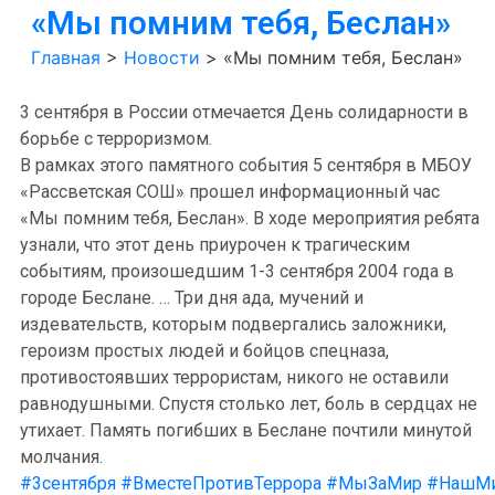
«Мы помним тебя, Беслан»
Главная
>
Новости
>
«Мы помним тебя, Беслан»
3 сентября в России отмечается День солидарности в
борьбе с терроризмом.
В рамках этого памятного события 5 сентября в МБОУ
«Рассветская СОШ» прошел информационный час
«Мы помним тебя, Беслан». В ходе мероприятия ребята
узнали, что этот день приурочен к трагическим
событиям, произошедшим 1-3 сентября 2004 года в
городе Беслане. … Три дня ада, мучений и
издевательств, которым подвергались заложники,
героизм простых людей и бойцов спецназа,
противостоявших террористам, никого не оставили
равнодушными. Спустя столько лет, боль в сердцах не
утихает. Память погибших в Беслане почтили минутой
молчания.
#3сентября
#ВместеПротивТеррора
#МыЗаМир
#НашМ