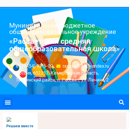
Муниципальное бюджетное
общеобразовательное учреждение
«Рассветская средняя
общеобразовательная школа»
8 (38454) 93-5-09
rassvet734@yandex.ru
Россия, 652353, Кемеровская область,
Топкинский район, п. Рассвет, ул. Ленина, 2
Решаем вместе