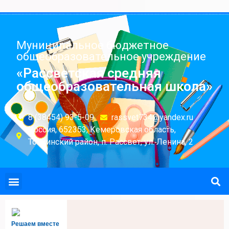
Муниципальное бюджетное
общеобразовательное учреждение
«Рассветская средняя
общеобразовательная школа»
8 (38454) 93-5-09
rassvet734@yandex.ru
Россия, 652353, Кемеровская область,
Топкинский район, п. Рассвет, ул. Ленина, 2
Решаем вместе