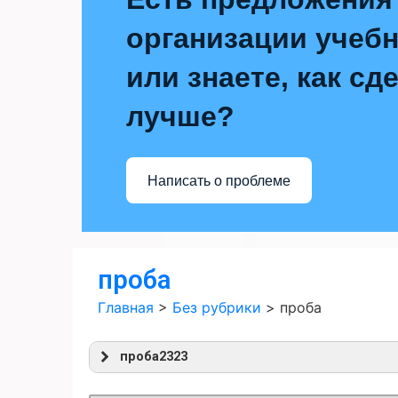
организации учебн
или знаете, как сд
лучше?
Написать о проблеме
проба
Главная
>
Без рубрики
>
проба
проба2323