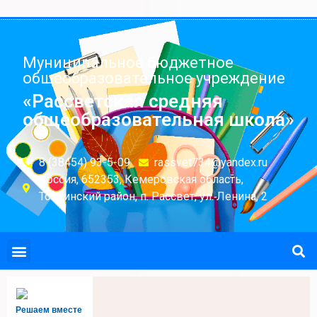
Муниципальное бюджетное
общеобразовательное учреждение
«Рассветская средняя
общеобразовательная школа»
8 (38454) 93-5-09
rassvet734@yandex.ru
Россия, 652353, Кемеровская область,
Топкинский район, п. Рассвет, ул. Ленина, 2
Решаем вместе