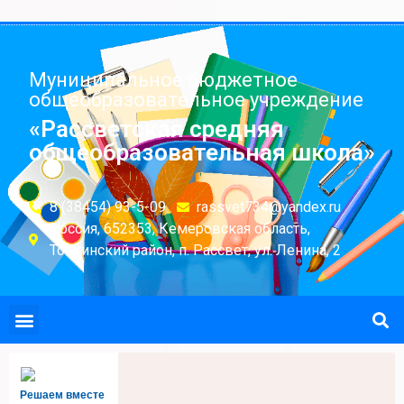
Муниципальное бюджетное
общеобразовательное учреждение
«Рассветская средняя
общеобразовательная школа»
8 (38454) 93-5-09
rassvet734@yandex.ru
Россия, 652353, Кемеровская область,
Топкинский район, п. Рассвет, ул. Ленина, 2
Решаем вместе