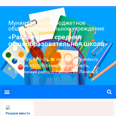
Муниципальное бюджетное
общеобразовательное учреждение
«Рассветская средняя
общеобразовательная школа»
8 (38454) 93-5-09
rassvet734@yandex.ru
Россия, 652353, Кемеровская область,
Топкинский район, п. Рассвет, ул. Ленина, 2
Решаем вместе