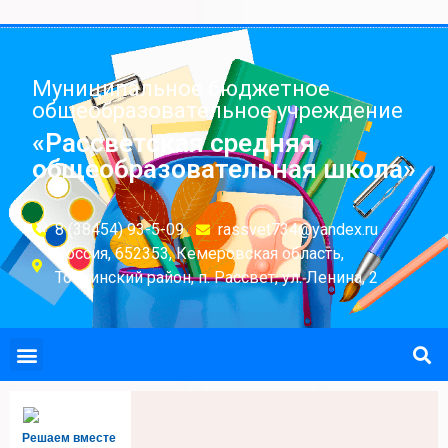
Муниципальное бюджетное
общеобразовательное учреждение
«Рассветская средняя
общеобразовательная школа»
8 (38454) 93-5-09
rassvet734@yandex.ru
Россия, 652353, Кемеровская область,
Топкинский район, п. Рассвет, ул. Ленина, 2
Решаем вместе