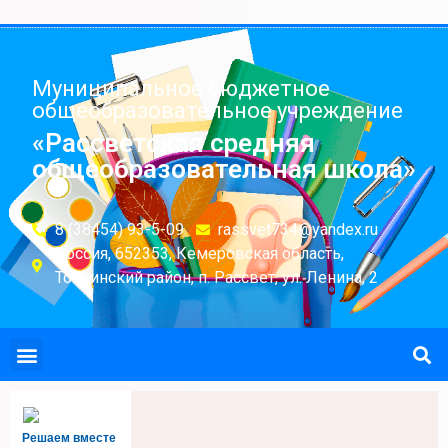
Муниципальное бюджетное
общеобразовательное учреждение
«Рассветская средняя
общеобразовательная школа»
8 (38454) 93-5-09
rassvet734@yandex.ru
Россия, 652353, Кемеровская область,
Топкинский район, п. Рассвет, ул. Ленина, 2
Решаем вместе