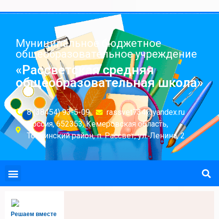
Муниципальное бюджетное
общеобразовательное учреждение
«Рассветская средняя
общеобразовательная школа»
8 (38454) 93-5-09
rassvet734@yandex.ru
Россия, 652353, Кемеровская область,
Топкинский район, п. Рассвет, ул. Ленина, 2
Решаем вместе