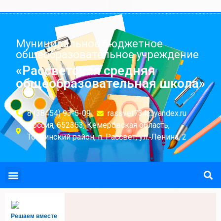
Муниципальное бюджетное
общеобразовательное учреждение
«Рассветская средняя
общеобразовательная школа»
8 (38454) 93-5-09
rassvet734@yandex.ru
Россия, 652353, Кемеровская область,
Топкинский район, п. Рассвет, ул. Ленина, 2
Решаем вместе