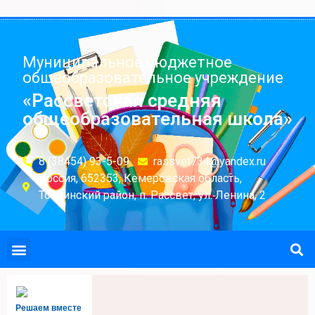
Муниципальное бюджетное
общеобразовательное учреждение
«Рассветская средняя
общеобразовательная школа»
8 (38454) 93-5-09
rassvet734@yandex.ru
Россия, 652353, Кемеровская область,
Топкинский район, п. Рассвет, ул. Ленина, 2
Решаем вместе