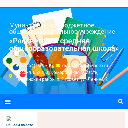
Муниципальное бюджетное
общеобразовательное учреждение
«Рассветская средняя
общеобразовательная школа»
8 (38454) 93-5-09
rassvet734@yandex.ru
Россия, 652353, Кемеровская область,
Топкинский район, п. Рассвет, ул. Ленина, 2
Решаем вместе