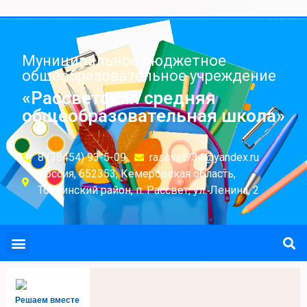
Муниципальное бюджетное
общеобразовательное учреждение
«Рассветская средняя
общеобразовательная школа»
8 (38454) 93-5-09
rassvet734@yandex.ru
Россия, 652353, Кемеровская область,
Топкинский район, п. Рассвет, ул. Ленина, 2
Решаем вместе