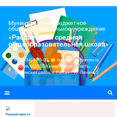
Муниципальное бюджетное
общеобразовательное учреждение
«Рассветская средняя
общеобразовательная школа»
8 (38454) 93-5-09
rassvet734@yandex.ru
Россия, 652353, Кемеровская область,
Топкинский район, п. Рассвет, ул. Ленина, 2
Решаем вместе