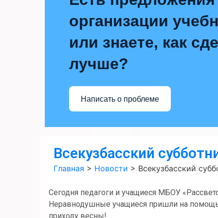
организации учебн
или знаете, как сд
лучше?
Написать о проблеме
Всекузбасский субботн
Главная
>
Новости
>
Всекузбасский субб
Сегодня педагоги и учащиеся МБОУ «Рассветс
Неравнодушные учащиеся пришли на помощь 
приходу весны!