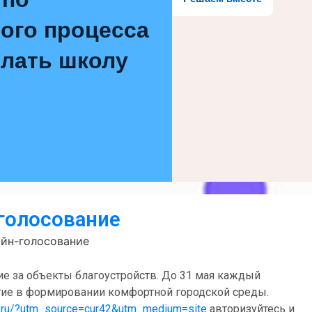
ого процесса
елать школу
голосование
айн-голосование
ие за объекты благоустройств. До 31 мая каждый
стие в формировании комфортной городской среды.
da.ru/?utm_source=cur42&utm_medium=site
авторизуйтесь и