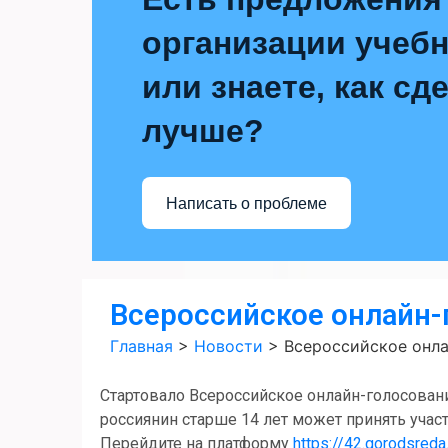
организации учебн
или знаете, как сд
лучше?
Написать о проблеме
Всероссийское онлайн-
Главная
>
Новости
>
Всероссийское онл
Стартовало Всероссийское онлайн-голосован
россиянин старше 14 лет может принять уча
Перейдите на платформу
https://42.gorodsre