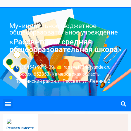
Муниципальное бюджетное
общеобразовательное учреждение
«Рассветская средняя
общеобразовательная школа»
8 (38454) 93-5-09
rassvet734@yandex.ru
Россия, 652353, Кемеровская область,
Топкинский район, п. Рассвет, ул. Ленина, 2
Решаем вместе