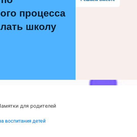
ого процесса
елать школу
й
Памятки для родителей
за воспитания детей