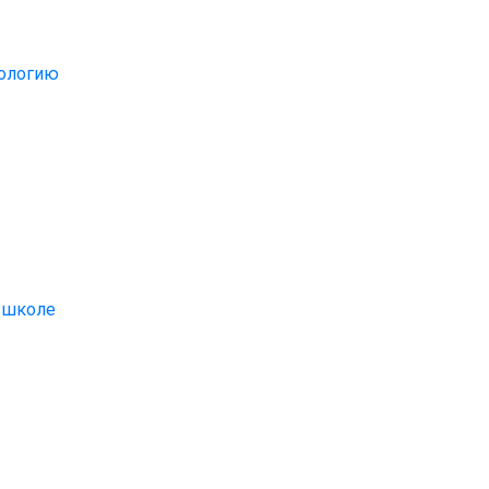
хологию
 школе